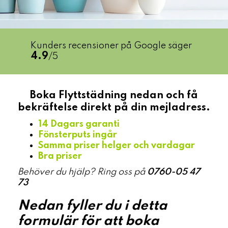
Kunders recensioner på Google säger
4.9
/5
Boka Flyttstädning nedan och få
bekräftelse direkt på din mejladress.
14 Dagars garanti
Fönsterputs ingår
Samma priser helger och vardagar
Bra priser
Behöver du hjälp?
Ring oss på
0760-05 47
73
Nedan fyller du i detta
formulär för att boka