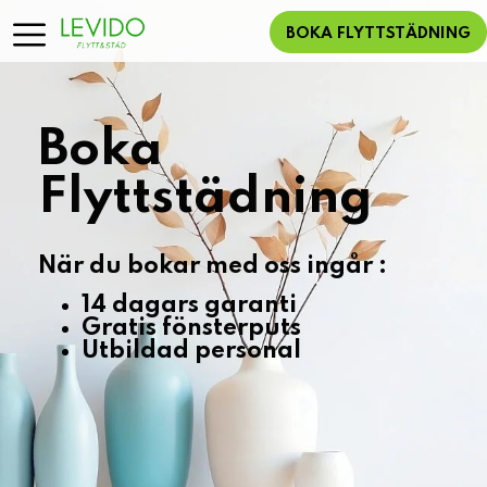
BOKA FLYTTSTÄDNING
Boka
Flyttstädning
När du bokar med oss ingår :
14 dagars garanti
Gratis fönsterputs
Utbildad personal